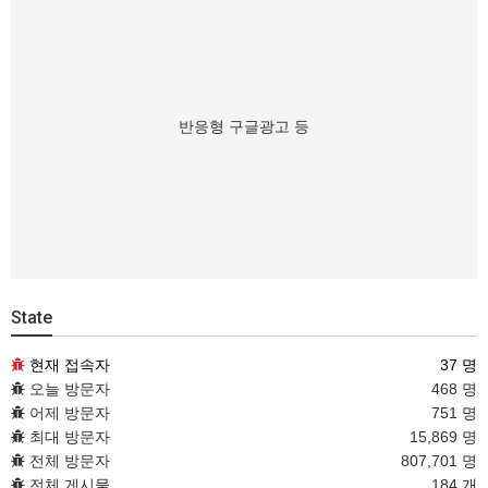
반응형 구글광고 등
State
현재 접속자
37 명
오늘 방문자
468 명
어제 방문자
751 명
최대 방문자
15,869 명
전체 방문자
807,701 명
전체 게시물
184 개