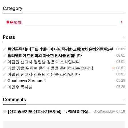
Category
후원업체
Posts
+
류인곤목사(미국필라델피아 다민족평화교회) 8차 은혜와행위2부
08.09
필라델피아 한인회의 따뜻한 인사를 전합니다
08.01
아랍권 선교사 정형남 김은숙 소식입니다
08.01
네팔 땅을 위하여 동역자들을 준비하시는 하나님
08.01
+1
아랍권 선교사 정형남 김은숙 소식입니다
08.01
Goodnews Sermon 2
05.28
이만수 목사님
05.28
Comments
+
[선교 중보기도 선교사 기도제목] Ⅰ. PGM 리더십을 위한 중보기도 호성기 국제대표님과 정책이사진, 본부장…
GoodNewsUSA
07.18