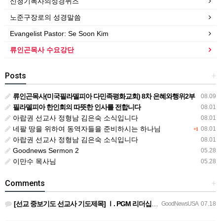
신청기목사의성경퀴즈
노준구장로의 성경말씀
Evangelist Pastor: Se Soon Kim
류인곤목사 수요강단
Posts
+
류인곤목사(미국필라델피아 다민족평화교회) 8차 은혜와행위2부
08.09
필라델피아 한인회의 따뜻한 인사를 전합니다
08.01
아랍권 선교사 정형남 김은숙 소식입니다
08.01
네팔 땅을 위하여 동역자들을 준비하시는 하나님
08.01
+1
아랍권 선교사 정형남 김은숙 소식입니다
08.01
Goodnews Sermon 2
05.28
이만수 목사님
05.28
Comments
+
[선교 중보기도 선교사 기도제목] Ⅰ. PGM 리더십을 위한 중보기도 호성기 국제대표님과 정책이사진, 본부장…
GoodNewsUSA
07.18