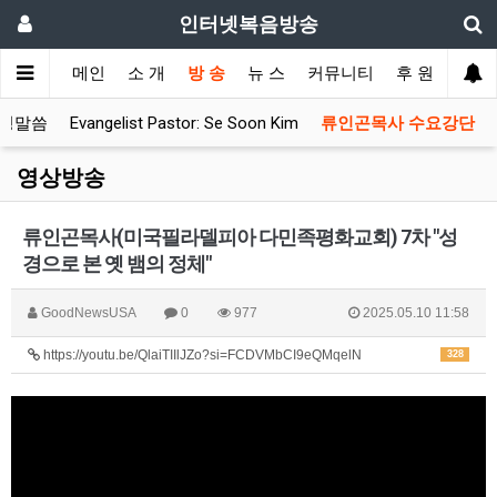
인터넷복음방송
메인
소 개
방 송
뉴 스
커뮤니티
후 원
성경말씀
Evangelist Pastor: Se Soon Kim
류인곤목사 수요강단
영상방송
류인곤목사(미국필라델피아 다민족평화교회) 7차 "성
경으로 본 옛 뱀의 정체"
GoodNewsUSA
0
977
2025.05.10 11:58
https://youtu.be/QlaiTIIlJZo?si=FCDVMbCI9eQMqelN
328