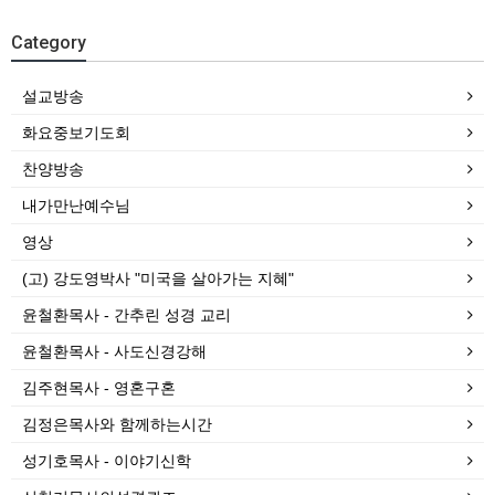
Category
설교방송
화요중보기도회
찬양방송
내가만난예수님
영상
(고) 강도영박사 "미국을 살아가는 지혜"
윤철환목사 - 간추린 성경 교리
윤철환목사 - 사도신경강해
김주현목사 - 영혼구혼
김정은목사와 함께하는시간
성기호목사 - 이야기신학