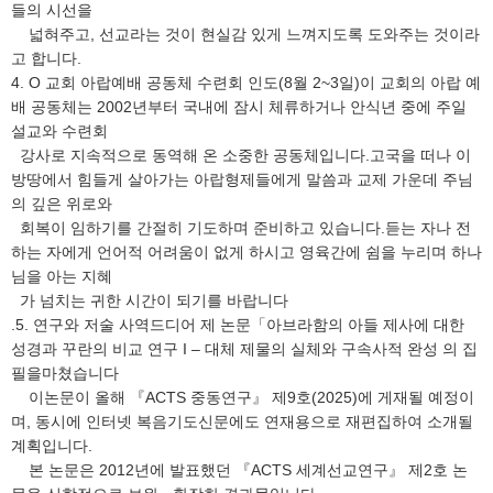
들의 시선을
넓혀주고, 선교라는 것이 현실감 있게 느껴지도록 도와주는 것이라
고 합니다.
4. O 교회 아랍예배 공동체 수련회 인도(8월 2~3일)이 교회의 아랍 예
배 공동체는 2002년부터 국내에 잠시 체류하거나 안식년 중에 주일
설교와 수련회
강사로 지속적으로 동역해 온 소중한 공동체입니다.고국을 떠나 이
방땅에서 힘들게 살아가는 아랍형제들에게 말씀과 교제 가운데 주님
의 깊은 위로와
회복이 임하기를 간절히 기도하며 준비하고 있습니다.듣는 자나 전
하는 자에게 언어적 어려움이 없게 하시고 영육간에 쉼을 누리며 하나
님을 아는 지혜
가 넘치는 귀한 시간이 되기를 바랍니다
.5. 연구와 저술 사역드디어 제 논문「아브라함의 아들 제사에 대한
성경과 꾸란의 비교 연구 I – 대체 제물의 실체와 구속사적 완성 의 집
필을마쳤습니다
이논문이 올해 『ACTS 중동연구』 제9호(2025)에 게재될 예정이
며, 동시에 인터넷 복음기도신문에도 연재용으로 재편집하여 소개될
계획입니다.
본 논문은 2012년에 발표했던 『ACTS 세계선교연구』 제2호 논