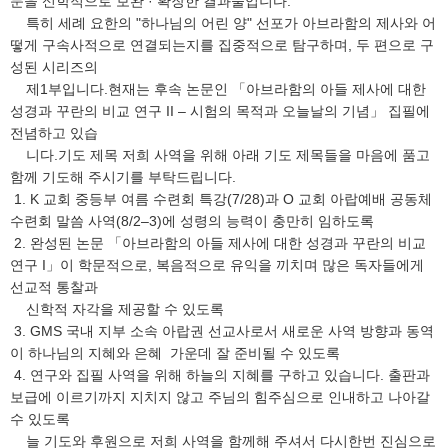
문을 신학적으로 보완 · 확장한 결과물입니다.
특히 세례 요한의 "하나님의 어린 양" 선포가 아브라함의 제사와 어
떻게 구속사적으로 연결되는지를 집중적으로 탐구하며, 두 편으로 구
성된 시리즈의
제1부입니다.현재는 후속 논문인 「아브라함의 아들 제사에 대한
성경과 꾸란의 비교 연구 II – 시험의 목적과 오늘날의 기념」 집필에
전념하고 있습
니다.기도 제목 저희 사역을 위해 아래 기도 제목들을 마음에 품고
함께 기도해 주시기를 부탁드립니다.
1. K 교회 중등부 여름 수련회 특강(7/28)과 O 교회 아랍예배 공동체
수련회 말씀 사역(8/2–3)에 성령의 능력이 충만히 임하도록
2. 완성된 논문 「아브라함의 아들 제사에 대한 성경과 꾸란의 비교
연구 I」이 학문적으로, 복음적으로 유익을 끼치며 많은 독자들에게
선교적 통찰과
신학적 자각을 제공할 수 있도록
3. GMS 국내 지부 소속 아랍권 선교사로서 새로운 사역 방향과 동역
이 하나님의 지혜와 은혜 가운데 잘 준비될 수 있도록
4. 연구와 집필 사역을 위해 하늘의 지혜를 구하고 있습니다. 출판과
보급에 이르기까지 지치지 않고 주님의 힘주심으로 인내하고 나아갈
수 있도록
늘 기도와 후원으로 저희 사역을 함께해 주셔서 다시한번 진심으로