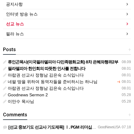
공지사항
인터넷 방송 뉴스
선교 뉴스
필라 뉴스
Posts
+
류인곤목사(미국필라델피아 다민족평화교회) 8차 은혜와행위2부
08.09
필라델피아 한인회의 따뜻한 인사를 전합니다
08.01
아랍권 선교사 정형남 김은숙 소식입니다
08.01
네팔 땅을 위하여 동역자들을 준비하시는 하나님
08.01
+1
아랍권 선교사 정형남 김은숙 소식입니다
08.01
Goodnews Sermon 2
05.28
이만수 목사님
05.28
Comments
+
[선교 중보기도 선교사 기도제목] Ⅰ. PGM 리더십을 위한 중보기도 호성기 국제대표님과 정책이사진, 본부장…
GoodNewsUSA
07.18