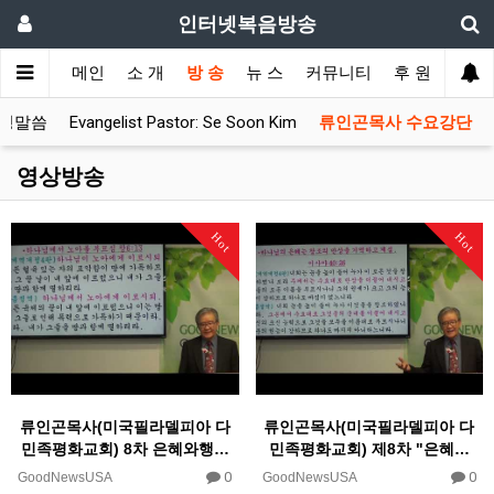
인터넷복음방송
메인
소 개
방 송
뉴 스
커뮤니티
후 원
성경말씀
Evangelist Pastor: Se Soon Kim
류인곤목사 수요강단
영상방송
Hot
Hot
류인곤목사(미국필라델피아 다
류인곤목사(미국필라델피아 다
민족평화교회) 8차 은혜와행…
민족평화교회) 제8차 "은혜…
0
0
GoodNewsUSA
GoodNewsUSA