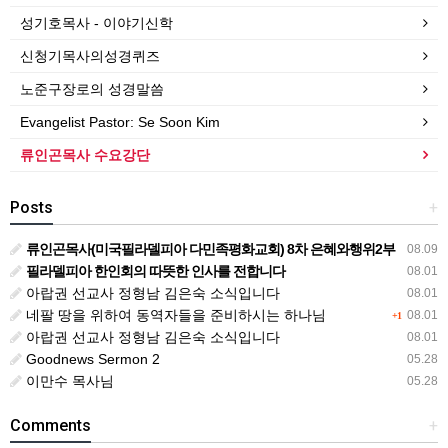
성기호목사 - 이야기신학
신청기목사의성경퀴즈
노준구장로의 성경말씀
Evangelist Pastor: Se Soon Kim
류인곤목사 수요강단
Posts
+
류인곤목사(미국필라델피아 다민족평화교회) 8차 은혜와행위2부
08.09
필라델피아 한인회의 따뜻한 인사를 전합니다
08.01
아랍권 선교사 정형남 김은숙 소식입니다
08.01
네팔 땅을 위하여 동역자들을 준비하시는 하나님
08.01
+1
아랍권 선교사 정형남 김은숙 소식입니다
08.01
Goodnews Sermon 2
05.28
이만수 목사님
05.28
Comments
+