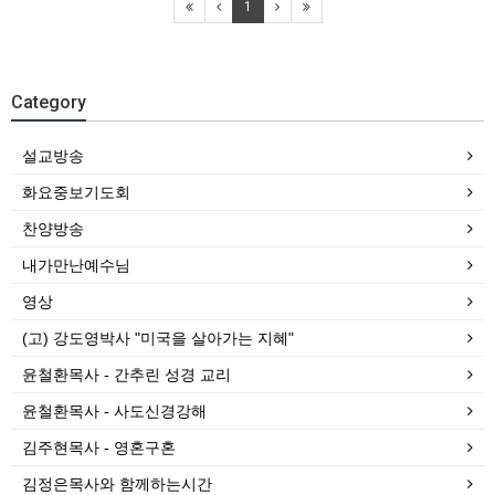
1
Category
설교방송
화요중보기도회
찬양방송
내가만난예수님
영상
(고) 강도영박사 "미국을 살아가는 지혜"
윤철환목사 - 간추린 성경 교리
윤철환목사 - 사도신경강해
김주현목사 - 영혼구혼
김정은목사와 함께하는시간