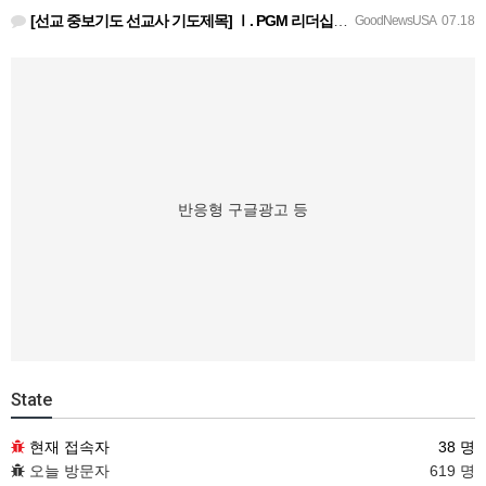
[선교 중보기도 선교사 기도제목] Ⅰ. PGM 리더십을 위한 중보기도 호성기 국제대표님과 정책이사진, 본부장…
GoodNewsUSA
07.18
반응형 구글광고 등
State
현재 접속자
38 명
오늘 방문자
619 명