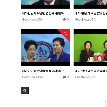
내가만난예수님/김영천목사(한마음교회)
0
GoodNewsUSA
GoodNewsUSA
Hot
내가만난예수님/황윤효권사님(고 강승현장로) 뉴저지새행전교회
0
GoodNewsUSA
GoodNewsUSA