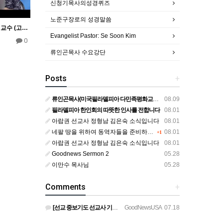
신청기목사의성경퀴즈
노준구장로의 성경말씀
내가 만난 예수님 / 이 혜란 교수 (고 김수영목사 )
Evangelist Pastor: Se Soon Kim
0
류인곤목사 수요강단
Posts
+
류인곤목사(미국필라델피아 다민족평화교회) 8차 은혜와행위2부
08.09
필라델피아 한인회의 따뜻한 인사를 전합니다
08.01
아랍권 선교사 정형남 김은숙 소식입니다
08.01
네팔 땅을 위하여 동역자들을 준비하시는 하나님
08.01
+1
아랍권 선교사 정형남 김은숙 소식입니다
08.01
Goodnews Sermon 2
05.28
이만수 목사님
05.28
Comments
+
[선교 중보기도 선교사 기도제목] Ⅰ. PGM 리더십을 위한 중보기도 호성기 국제대표님과 정책이사진, 본부장…
GoodNewsUSA
07.18