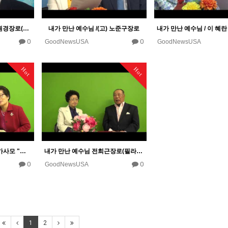
내가 만난 예수님 (고) 김원경장로(첼튼햄장로교회)
내가 만난 예수님 /(고) 노준구장로
0
0
GoodNewsUSA
GoodNewsUSA
Hot
Hot
내가 만난 예수님 윤리베카사모 "세갑절의 축복( triple blessing)"
내가 만난 예수님 전희근장로(필라델피아 한인 연합교회)
0
0
GoodNewsUSA
1
2