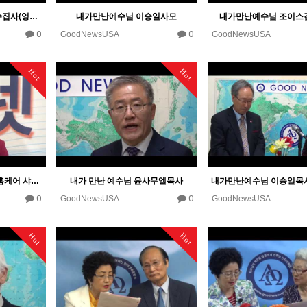
내가만난예수 심명수 안수집사(영생장로교회)
내가만난에수님 이승일사모
내가만난예수님 조이스
0
0
GoodNewsUSA
GoodNewsUSA
Hot
Hot
내가만난예수님 / 오로라홈케어 샤론 황
내가 만난 예수님 윤사무엘목사
0
0
GoodNewsUSA
GoodNewsUSA
Hot
Hot