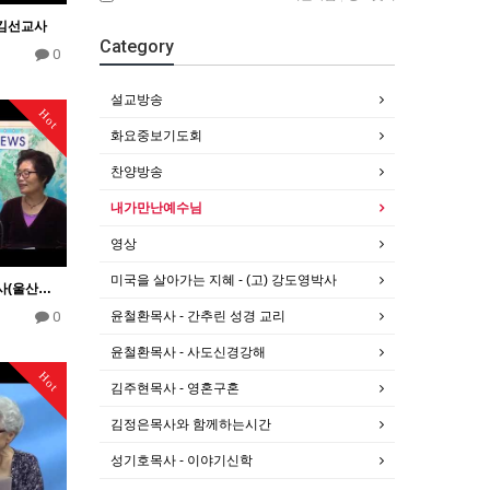
김선교사
Category
0
설교방송
Hot
화요중보기도회
찬양방송
내가만난예수님
영상
미국을 살아가는 지혜 - (고) 강도영박사
내가만난예수님 이승일목사(울산염포교회 원로목사)
윤철환목사 - 간추린 성경 교리
0
윤철환목사 - 사도신경강해
Hot
김주현목사 - 영혼구혼
김정은목사와 함께하는시간
성기호목사 - 이야기신학