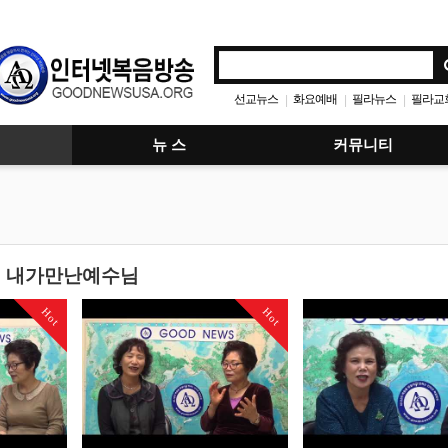
선교뉴스
화요예배
필라뉴스
필라교
|
|
|
뉴 스
커뮤니티
내가만난예수님
Hot
Hot