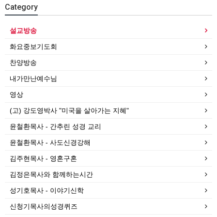
Category
설교방송
화요중보기도회
찬양방송
내가만난예수님
영상
(고) 강도영박사 "미국을 살아가는 지혜"
윤철환목사 - 간추린 성경 교리
윤철환목사 - 사도신경강해
김주현목사 - 영혼구혼
김정은목사와 함께하는시간
성기호목사 - 이야기신학
신청기목사의성경퀴즈