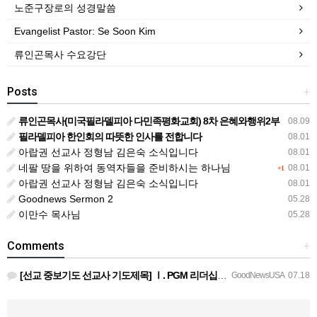
노준구장로의 성경말씀
Evangelist Pastor: Se Soon Kim
류인곤목사 수요강단
Posts
+
류인곤목사(미국필라델피아 다민족평화교회) 8차 은혜와행위2부
08.09
필라델피아 한인회의 따뜻한 인사를 전합니다
08.01
아랍권 선교사 정형남 김은숙 소식입니다
08.01
네팔 땅을 위하여 동역자들을 준비하시는 하나님
08.01
+1
아랍권 선교사 정형남 김은숙 소식입니다
08.01
Goodnews Sermon 2
05.28
이만수 목사님
05.28
Comments
+
[선교 중보기도 선교사 기도제목] Ⅰ. PGM 리더십을 위한 중보기도 호성기 국제대표님과 정책이사진, 본부장…
GoodNewsUSA
07.18