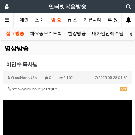
인터넷복음방송
메인
소 개
방 송
뉴 스
커뮤니티
후 원
설교방송
화요중보기도회
찬양방송
내가만난예수님
영
영상방송
이만수 목사님
GoodNewsUSA
0
2,162
2025.05.28 04:25
https://youtu.be/M5jcJ78jiFA
648