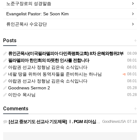
노준구장로의 성경말씀
Evangelist Pastor: Se Soon Kim
류인곤목사 수요강단
Posts
+
류인곤목사(미국필라델피아 다민족평화교회) 8차 은혜와행위2부
08.09
필라델피아 한인회의 따뜻한 인사를 전합니다
08.01
아랍권 선교사 정형남 김은숙 소식입니다
08.01
네팔 땅을 위하여 동역자들을 준비하시는 하나님
08.01
+1
아랍권 선교사 정형남 김은숙 소식입니다
08.01
Goodnews Sermon 2
05.28
이만수 목사님
05.28
Comments
+
[선교 중보기도 선교사 기도제목] Ⅰ. PGM 리더십을 위한 중보기도 호성기 국제대표님과 정책이사진, 본부장…
GoodNewsUSA
07.18