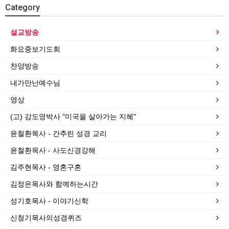
Category
설교방송
화요중보기도회
찬양방송
내가만난예수님
영상
(고) 강도영박사 "미국을 살아가는 지혜"
윤철환목사 - 간추린 성경 교리
윤철환목사 - 사도신경강해
김주현목사 - 영혼구혼
김정은목사와 함께하는시간
성기호목사 - 이야기신학
신청기목사의성경퀴즈