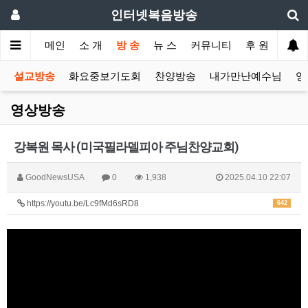
인터넷복음방송
메인
소 개
방 송
뉴 스
커뮤니티
후 원
설교방송
화요중보기도회
찬양방송
내가만난예수님
영
영상방송
강복원 목사 (미국필라델피아 주님찬양교회)
GoodNewsUSA
0
1,938
2025.04.10 22:07
https://youtu.be/Lc9fMd6sRD8
642