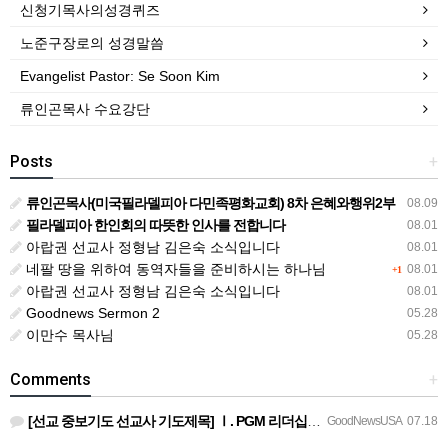
신청기목사의성경퀴즈
노준구장로의 성경말씀
Evangelist Pastor: Se Soon Kim
류인곤목사 수요강단
Posts
+
류인곤목사(미국필라델피아 다민족평화교회) 8차 은혜와행위2부
08.09
필라델피아 한인회의 따뜻한 인사를 전합니다
08.01
아랍권 선교사 정형남 김은숙 소식입니다
08.01
네팔 땅을 위하여 동역자들을 준비하시는 하나님
08.01
+1
아랍권 선교사 정형남 김은숙 소식입니다
08.01
Goodnews Sermon 2
05.28
이만수 목사님
05.28
Comments
+
[선교 중보기도 선교사 기도제목] Ⅰ. PGM 리더십을 위한 중보기도 호성기 국제대표님과 정책이사진, 본부장…
GoodNewsUSA
07.18