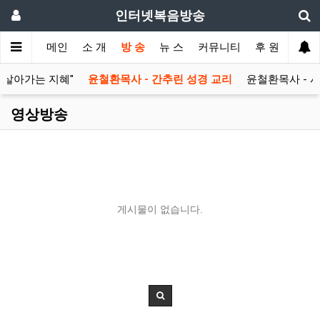
인터넷복음방송
메인
소 개
방 송
뉴 스
커뮤니티
후 원
을 살아가는 지혜"
윤철환목사 - 간추린 성경 교리
윤철환목사 - 
영상방송
게시물이 없습니다.