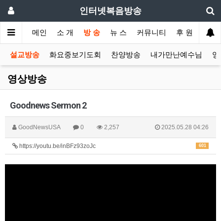
인터넷복음방송
메인
소 개
방 송
뉴 스
커뮤니티
후 원
설교방송
화요중보기도회
찬양방송
내가만난예수님
영
영상방송
Goodnews Sermon 2
GoodNewsUSA
0
2,257
2025.05.28 04:26
https://youtu.be/inBFz93zoJc
601