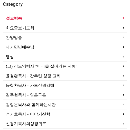
Category
설교방송
화요중보기도회
찬양방송
내가만난예수님
영상
(고) 강도영박사 "미국을 살아가는 지혜"
윤철환목사 - 간추린 성경 교리
윤철환목사 - 사도신경강해
김주현목사 - 영혼구혼
김정은목사와 함께하는시간
성기호목사 - 이야기신학
신청기목사의성경퀴즈