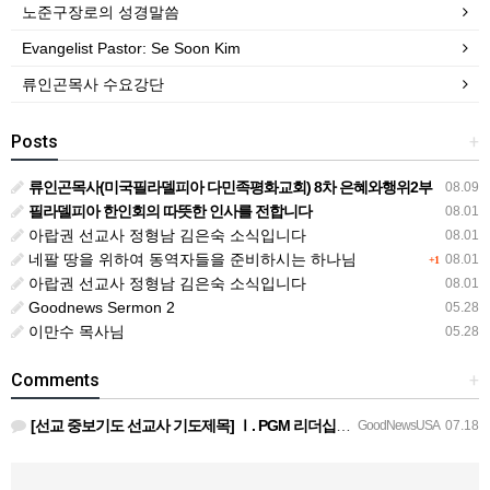
노준구장로의 성경말씀
Evangelist Pastor: Se Soon Kim
류인곤목사 수요강단
Posts
+
류인곤목사(미국필라델피아 다민족평화교회) 8차 은혜와행위2부
08.09
필라델피아 한인회의 따뜻한 인사를 전합니다
08.01
아랍권 선교사 정형남 김은숙 소식입니다
08.01
네팔 땅을 위하여 동역자들을 준비하시는 하나님
08.01
+1
아랍권 선교사 정형남 김은숙 소식입니다
08.01
Goodnews Sermon 2
05.28
이만수 목사님
05.28
Comments
+
[선교 중보기도 선교사 기도제목] Ⅰ. PGM 리더십을 위한 중보기도 호성기 국제대표님과 정책이사진, 본부장…
GoodNewsUSA
07.18