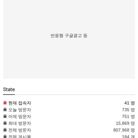
반응형 구글광고 등
State
현재 접속자
41 명
오늘 방문자
735 명
어제 방문자
751 명
최대 방문자
15,869 명
전체 방문자
807,968 명
전체 게시물
184 개